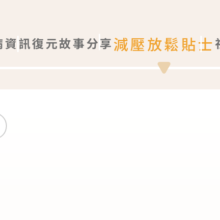
減壓放鬆貼士
病資訊
復元故事分享