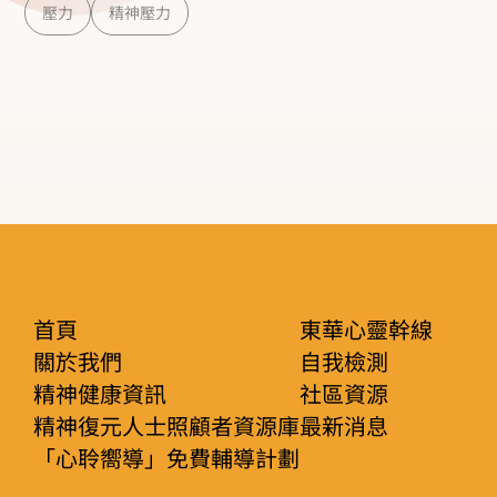
壓力
精神壓力
跑或用拳頭、武器來面對，這種搏擊或逃避的反應
使我們有效處理壓力。 搏擊或逃避產生許多生理
變化： 頭腦變得警覺，以識別危險和達到安全的方
法。 心率加快，血壓上升，氧氣和營養物質可以迅
速輸送到需要的地方。 呼吸速率增加，更快地吸入
空氣。 血液轉移到肌肉，使肌肉緊張，準備採取行
動。 在即時和危險情況下，此反應很有幫助，使
我您抵禦或攻擊壓力來源。可是隨著社會的進步和
首頁
東華心靈幹線
文化改變，人類遇到其他長期的壓力，如人際關係
關於我們
自我檢測
問題、工作負擔、經濟困難等。此外，壓力亦會因
精神健康資訊
社區資源
我們的所想像的威脅（perceived threats）而產
精神復元人士照顧者資源庫
最新消息
「心聆嚮導」免費輔導計劃
生，例如你要找工作，進行面試前，會想像許多，