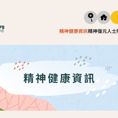
精神健康資訊
精神復元人士
精神疾病資訊
照顧
復元故事分享
實務照
減壓放鬆貼士
照顧者自
精神健康資訊
社區資源
照顧者
「歇一歇」照