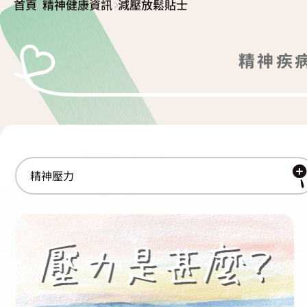
>
>
首頁
精神健康資訊
減壓放鬆貼士
復元故事分享
服務簡介
「心聆嚮導」免費輔導計劃
精神疾
減壓放鬆貼士
服務日程表
精神復元人士照顧者資源庫
社區資源
照顧者影片
自我檢測
實務照顧技巧
社區資源
照顧者自我關懷貼士
最新消息
照顧者故事分享
聯絡我們
「歇一歇」照顧者資源中心