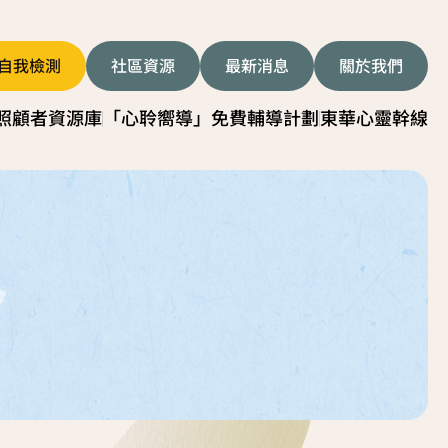
自我檢測
社區資源
最新消息
關於我們
照顧者資源庫
「心聆嚮導」免費輔導計劃
東華心靈幹線
者影片
服務簡介
顧技巧
服務日程表
我關懷貼士
故事分享
顧者資源中心