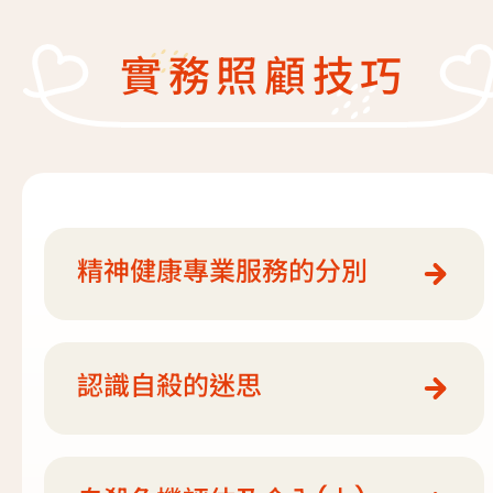
復元故事分享
服務簡介
實務照顧技巧
「心聆嚮導」免費輔導計劃
減壓放鬆貼士
服務日程表
精神復元人士照顧者資源庫
社區資源
照顧者影片
自我檢測
實務照顧技巧
精神健康專業服務的分別
社區資源
照顧者自我關懷貼士
最新消息
照顧者故事分享
認識自殺的迷思
聯絡我們
「歇一歇」照顧者資源中心