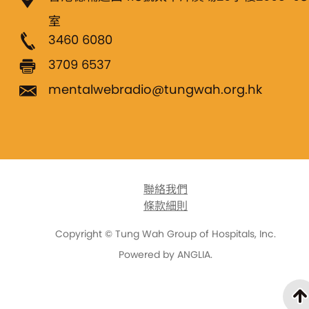
室
3460 6080
3709 6537
mentalwebradio@tungwah.org.hk
聯絡我們
條款細則
Copyright © Tung Wah Group of Hospitals, Inc.
Powered by
ANGLIA
.