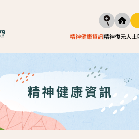
精神健康資訊
精神復元人士
精神疾病資訊
照顧
復元故事分享
實務照
減壓放鬆貼士
照顧者自
精神健康資訊
社區資源
照顧者
「歇一歇」照