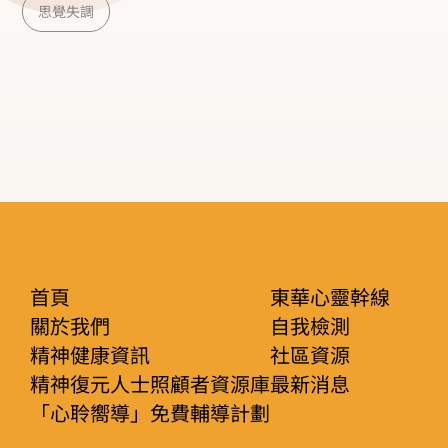
思覺失調
不存在的聲音（例如有人說話、命令、批評、討論
自己） 幻視 (看到一些不存在的影像，例如看到有
人闖進屋內) 幻嗅（聞到怪味） 幻觸（感覺蟲爬、
電擊） 幻味（食物有怪味） 妄想（Delusions）
出現堅信不實但無法被說服的信念，例如 認為有人
要害自己（如被監視、追殺） 認為自己有特殊能力
或身份（如是神、總統） 思維障礙 思維散漫：話
題跳躍，缺乏邏輯 思維插入：認為想法是被外力放
首頁
東華心靈幹線
入腦中 思維被抽走：覺得想法被外力拿走 思維廣
關於我們
自我檢測
播：認為別人聽得到自己的想法 行為紊亂
精神健康資訊
社區資源
（Disorganized Behavior） 行為怪異、無目的
精神復元人士照顧者資源庫
最新消息
「心聆嚮導」免費輔導計劃
（如重複動作、呆站） 衣著怪異、不合時宜 激動、