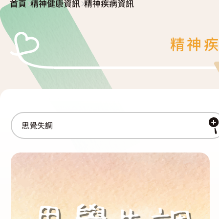
>
>
首頁
精神健康資訊
精神疾病資訊
復元故事分享
服務簡介
「心聆嚮導」免費輔導計劃
精神
減壓放鬆貼士
服務日程表
精神復元人士照顧者資源庫
社區資源
照顧者影片
自我檢測
實務照顧技巧
社區資源
照顧者自我關懷貼士
最新消息
照顧者故事分享
聯絡我們
「歇一歇」照顧者資源中心