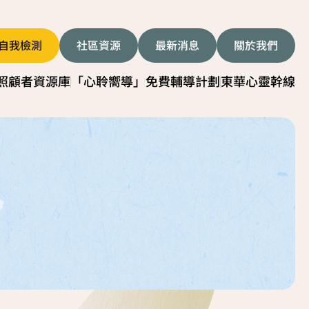
自我檢測
社區資源
最新消息
關於我們
照顧者資源庫
「心聆嚮導」免費輔導計劃
東華心靈幹線
者影片
服務簡介
顧技巧
服務日程表
我關懷貼士
故事分享
顧者資源中心