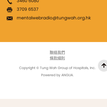
3460 6080
3709 6537
mentalwebradio@tungwah.org.hk
聯絡我們
條款細則
Copyright © Tung Wah Group of Hospitals, Inc.
Powered by
ANGLIA
.