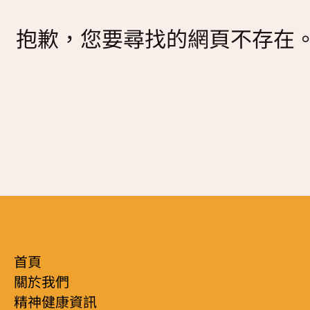
復元故事分享
抱歉，您要尋找的網頁不存在
服務簡介
「心聆嚮導」免費輔導計劃
減壓放鬆貼士
服務日程表
精神復元人士照顧者資源庫
社區資源
照顧者影片
自我檢測
實務照顧技巧
社區資源
照顧者自我關懷貼士
最新消息
照顧者故事分享
聯絡我們
「歇一歇」照顧者資源中心
首頁
關於我們
精神健康資訊