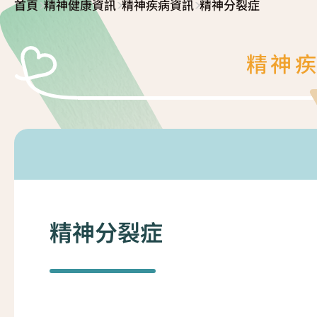
>
>
>
首頁
精神健康資訊
精神疾病資訊
精神分裂症
復元故事分享
服務簡介
「心聆嚮導」免費輔導計劃
精神
減壓放鬆貼士
服務日程表
精神復元人士照顧者資源庫
社區資源
照顧者影片
自我檢測
實務照顧技巧
社區資源
照顧者自我關懷貼士
最新消息
精神分裂症
照顧者故事分享
聯絡我們
「歇一歇」照顧者資源中心