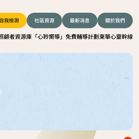
自我檢測
社區資源
最新消息
關於我們
照顧者資源庫
「心聆嚮導」免費輔導計劃
東華心靈幹線
者影片
服務簡介
顧技巧
服務日程表
我關懷貼士
故事分享
顧者資源中心