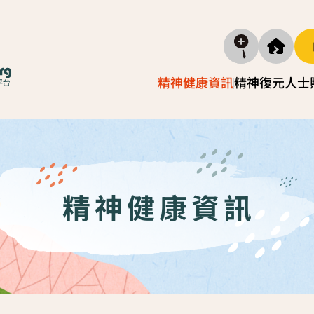
精神健康資訊
精神復元人士
精神疾病資訊
照顧
復元故事分享
實務照
減壓放鬆貼士
照顧者自
精神健康資訊
社區資源
照顧者
「歇一歇」照