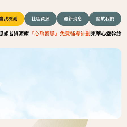
自我檢測
社區資源
最新消息
關於我們
照顧者資源庫
「心聆嚮導」免費輔導計劃
東華心靈幹線
者影片
服務簡介
顧技巧
服務日程表
我關懷貼士
故事分享
顧者資源中心