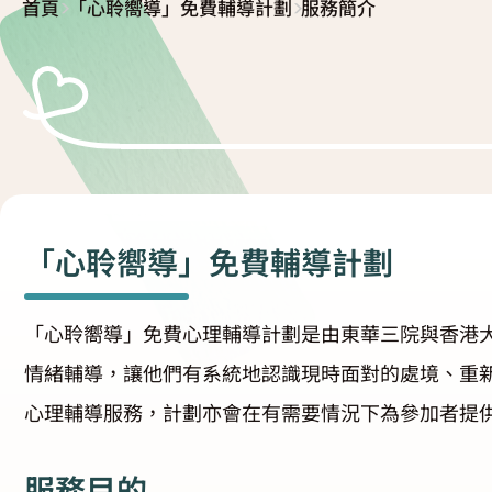
>
>
首頁
「心聆嚮導」免費輔導計劃
服務簡介
復元故事分享
服務簡介
「心聆嚮導」免費輔導計劃
減壓放鬆貼士
服務日程表
精神復元人士照顧者資源庫
社區資源
照顧者影片
自我檢測
實務照顧技巧
「心聆嚮導」免費輔導計劃
社區資源
照顧者自我關懷貼士
「心聆嚮導」免費心理輔導計劃是由東華三院與香港
最新消息
照顧者故事分享
情緒輔導，讓他們有系統地認識現時面對的處境、重
聯絡我們
「歇一歇」照顧者資源中心
心理輔導服務，計劃亦會在有需要情況下為參加者提
服務目的