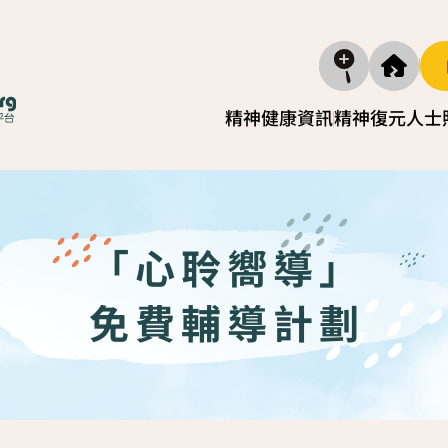
精神健康資訊
精神復元人士
精神疾病資訊
照顧
復元故事分享
實務照
減壓放鬆貼士
照顧者自
「心聆嚮導」
社區資源
照顧者
免費輔導計劃
「歇一歇」照