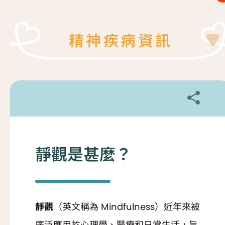
復元故事分享
服務簡介
「心聆嚮導」免費輔導計劃
精神疾病資訊
減壓放鬆貼士
服務日程表
精神復元人士照顧者資源庫
社區資源
照顧者影片
自我檢測
實務照顧技巧
社區資源
照顧者自我關懷貼士
靜觀是甚麼？
最新消息
照顧者故事分享
聯絡我們
「歇一歇」照顧者資源中心
靜觀
（英文稱為 Mindfulness）近年來被
廣泛應用於心理學、醫療和日常生活，旨