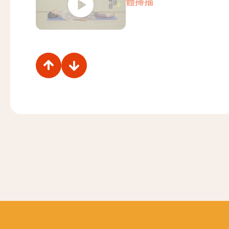
體掃描
靜觀減壓練習 靜
心站立及伸展