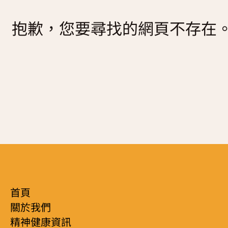
復元故事分享
抱歉，您要尋找的網頁不存在
服務簡介
「心聆嚮導」免費輔導計劃
減壓放鬆貼士
服務日程表
精神復元人士照顧者資源庫
社區資源
照顧者影片
自我檢測
實務照顧技巧
社區資源
照顧者自我關懷貼士
最新消息
照顧者故事分享
聯絡我們
「歇一歇」照顧者資源中心
首頁
關於我們
精神健康資訊