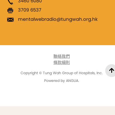
3460 6080
3709 6537
mentalwebradio@tungwah.org.hk
聯絡我們
條款細則
Copyright © Tung Wah Group of Hospitals, Inc.
Powered by
ANGLIA
.