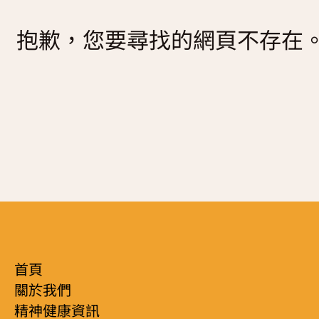
復元故事分享
抱歉，您要尋找的網頁不存在
服務簡介
「心聆嚮導」免費輔導計劃
減壓放鬆貼士
服務日程表
精神復元人士照顧者資源庫
社區資源
照顧者影片
自我檢測
實務照顧技巧
社區資源
照顧者自我關懷貼士
最新消息
照顧者故事分享
聯絡我們
「歇一歇」照顧者資源中心
首頁
關於我們
精神健康資訊