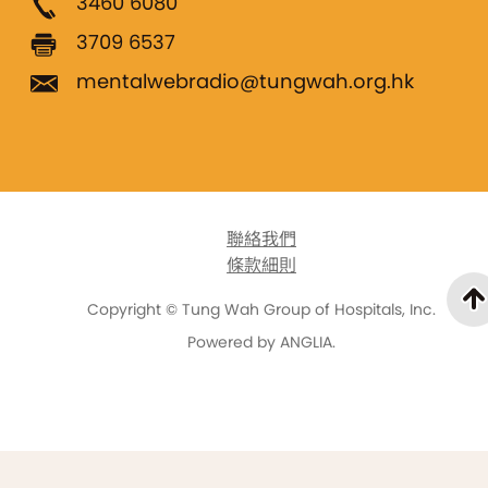
3460 6080
3709 6537
mentalwebradio@tungwah.org.hk
聯絡我們
條款細則
Copyright © Tung Wah Group of Hospitals, Inc.
Powered by
ANGLIA
.