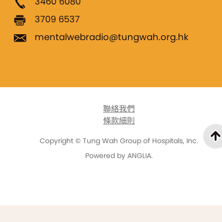
3460 6080
3709 6537
mentalwebradio@tungwah.org.hk
聯絡我們
條款細則
Copyright © Tung Wah Group of Hospitals, Inc.
Powered by
ANGLIA
.