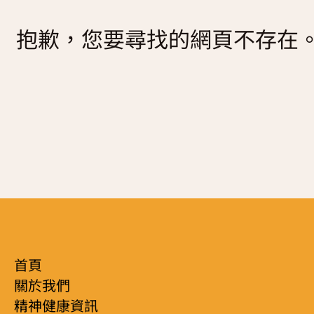
復元故事分享
抱歉，您要尋找的網頁不存在
服務簡介
「心聆嚮導」免費輔導計劃
減壓放鬆貼士
服務日程表
精神復元人士照顧者資源庫
社區資源
照顧者影片
自我檢測
實務照顧技巧
社區資源
照顧者自我關懷貼士
最新消息
照顧者故事分享
聯絡我們
「歇一歇」照顧者資源中心
首頁
關於我們
精神健康資訊