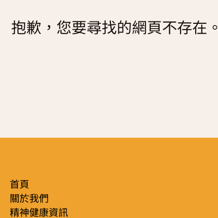
復元故事分享
抱歉，您要尋找的網頁不存在
服務簡介
「心聆嚮導」免費輔導計劃
減壓放鬆貼士
服務日程表
精神復元人士照顧者資源庫
社區資源
照顧者影片
自我檢測
實務照顧技巧
社區資源
照顧者自我關懷貼士
最新消息
照顧者故事分享
聯絡我們
「歇一歇」照顧者資源中心
首頁
關於我們
精神健康資訊