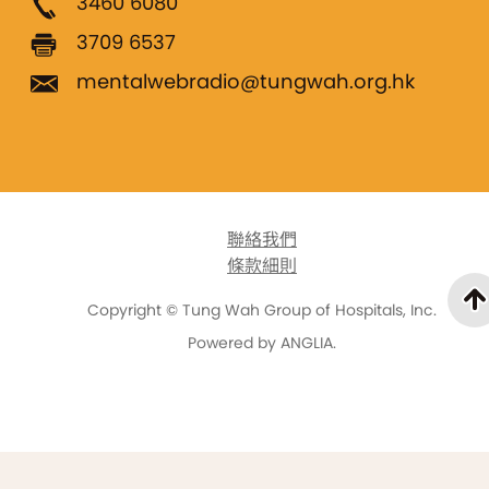
3460 6080
3709 6537
mentalwebradio@tungwah.org.hk
聯絡我們
條款細則
Copyright © Tung Wah Group of Hospitals, Inc.
Powered by
ANGLIA
.