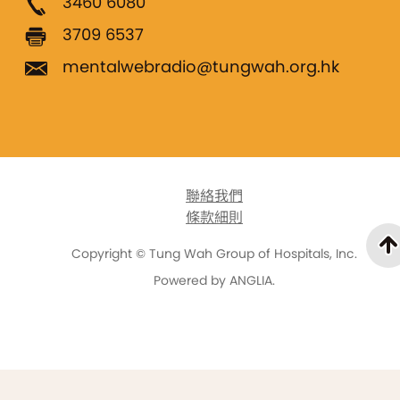
3460 6080
3709 6537
mentalwebradio@tungwah.org.hk
聯絡我們
條款細則
Copyright © Tung Wah Group of Hospitals, Inc.
Powered by
ANGLIA
.