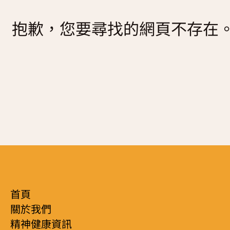
復元故事分享
抱歉，您要尋找的網頁不存在
服務簡介
「心聆嚮導」免費輔導計劃
減壓放鬆貼士
服務日程表
精神復元人士照顧者資源庫
社區資源
照顧者影片
自我檢測
實務照顧技巧
社區資源
照顧者自我關懷貼士
最新消息
照顧者故事分享
聯絡我們
「歇一歇」照顧者資源中心
首頁
關於我們
精神健康資訊