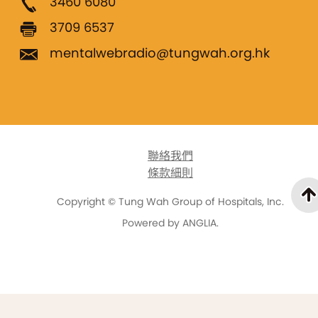
3460 6080
3709 6537
mentalwebradio@tungwah.org.hk
聯絡我們
條款細則
Copyright © Tung Wah Group of Hospitals, Inc.
Powered by
ANGLIA
.