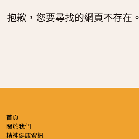
復元故事分享
抱歉，您要尋找的網頁不存在
服務簡介
「心聆嚮導」免費輔導計劃
減壓放鬆貼士
服務日程表
精神復元人士照顧者資源庫
社區資源
照顧者影片
自我檢測
實務照顧技巧
社區資源
照顧者自我關懷貼士
最新消息
照顧者故事分享
聯絡我們
「歇一歇」照顧者資源中心
首頁
關於我們
精神健康資訊