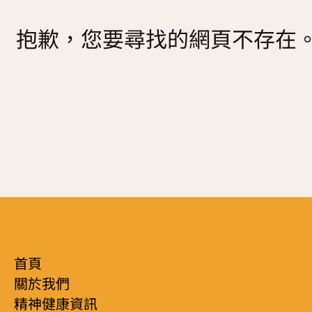
復元故事分享
抱歉，您要尋找的網頁不存在
服務簡介
「心聆嚮導」免費輔導計劃
減壓放鬆貼士
服務日程表
精神復元人士照顧者資源庫
社區資源
照顧者影片
自我檢測
實務照顧技巧
社區資源
照顧者自我關懷貼士
最新消息
照顧者故事分享
聯絡我們
「歇一歇」照顧者資源中心
首頁
關於我們
精神健康資訊