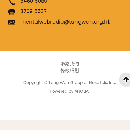
3460 6080
3709 6537
mentalwebradio@tungwah.org.hk
聯絡我們
條款細則
Copyright © Tung Wah Group of Hospitals, Inc.
Powered by
ANGLIA
.