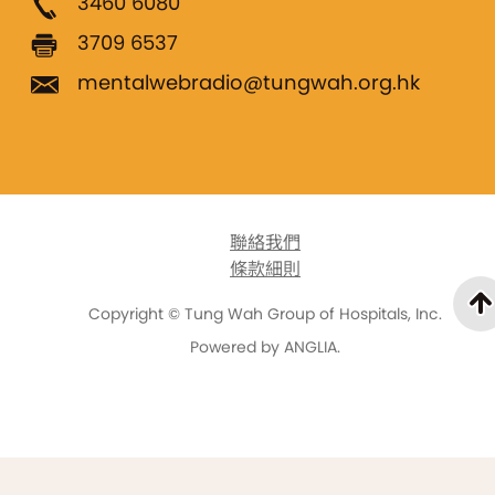
3460 6080
3709 6537
mentalwebradio@tungwah.org.hk
聯絡我們
條款細則
Copyright © Tung Wah Group of Hospitals, Inc.
Powered by
ANGLIA
.