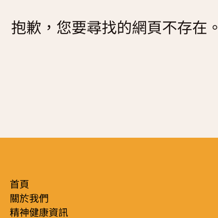
復元故事分享
抱歉，您要尋找的網頁不存在
服務簡介
「心聆嚮導」免費輔導計劃
減壓放鬆貼士
服務日程表
精神復元人士照顧者資源庫
社區資源
照顧者影片
自我檢測
實務照顧技巧
社區資源
照顧者自我關懷貼士
最新消息
照顧者故事分享
聯絡我們
「歇一歇」照顧者資源中心
首頁
關於我們
精神健康資訊