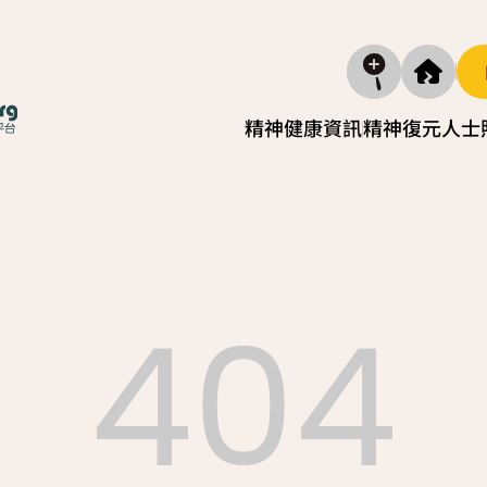
精神健康資訊
精神復元人士
精神疾病資訊
照顧
復元故事分享
實務照
減壓放鬆貼士
照顧者自
404
社區資源
照顧者
「歇一歇」照