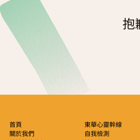
復元故事分享
服務簡介
「心聆嚮導」免費輔導計劃
抱
減壓放鬆貼士
服務日程表
精神復元人士照顧者資源庫
社區資源
照顧者影片
自我檢測
實務照顧技巧
社區資源
照顧者自我關懷貼士
最新消息
照顧者故事分享
聯絡我們
「歇一歇」照顧者資源中心
首頁
東華心靈幹線
關於我們
自我檢測