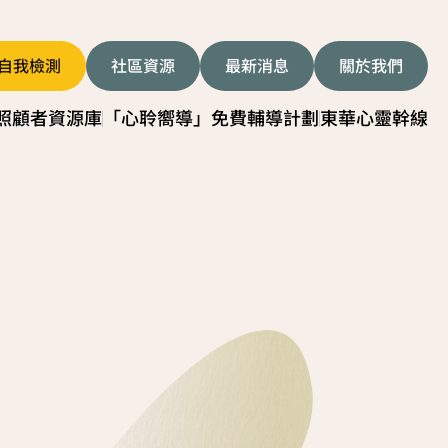
自我檢測
社區資源
最新消息
關於我們
照顧者資源庫
「心聆嚮導」免費輔導計劃
東華心靈幹線
者影片
服務簡介
顧技巧
服務日程表
我關懷貼士
故事分享
顧者資源中心