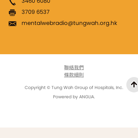
3460 6080
3709 6537
mentalwebradio@tungwah.org.hk
聯絡我們
條款細則
Copyright © Tung Wah Group of Hospitals, Inc.
Powered by
ANGLIA
.