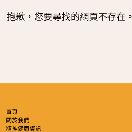
復元故事分享
抱歉，您要尋找的網頁不存在
服務簡介
「心聆嚮導」免費輔導計劃
減壓放鬆貼士
服務日程表
精神復元人士照顧者資源庫
社區資源
照顧者影片
自我檢測
實務照顧技巧
社區資源
照顧者自我關懷貼士
最新消息
照顧者故事分享
聯絡我們
「歇一歇」照顧者資源中心
首頁
關於我們
精神健康資訊